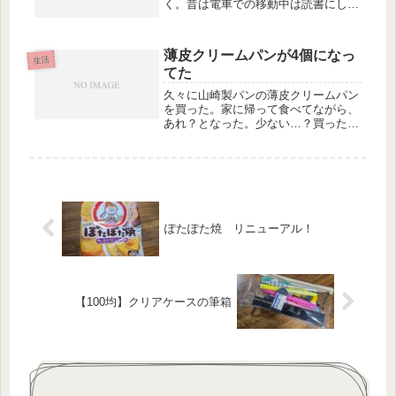
く。昔は電車での移動中は読書にして
いたけど、今は電車に長く乗ることも
ほぼなく。家で読書の時間を作ってみ
るか。と予定を組んでみるが気分にな
薄皮クリームパンが4個になっ
れず。気分になったと思えば、それは
生活
てた
他...
久々に山崎製パンの薄皮クリームパン
を買った。家に帰って食べてながら、
あれ？となった。少ない…？買ったと
きは全然気がついてなかったけど、5
個から4個になっていた。いろんなも
のが値上げしている中、これもまたし
ょうがない。調べると23年1月の出
荷...
ぽたぽた焼 リニューアル！
【100均】クリアケースの筆箱