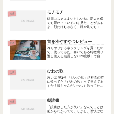
痛い。これは！生えてる…！太さは髪
の毛ほどはなく、産毛にしては太い。
長さは１cmくらい。とりあえずネッ
モチモチ
トで検索。すると、『宝毛（たから
生活
げ）...
韓国コスメはよいらしいね。新大久保
でも賑わっているのを見たことがある
よ。顔だけじゃなく、腕や足でもモチ
モチになると嬉しいし、気分も上がっ
てくるね。でも少しでも違和感を感じ
たらすぐに止めてね。めげずに頑張る
首を冷やすやつレビュー
必要はないよ。お母さんの友達は、大
生活
分...
冷んやりするネックリングを貰ったの
で、使ってみた。書いてある特徴繰り
返し使える結露しない28度以下で自然
凍結軽量でジャマにならない１、繰り
返し使える？５回ほど使ってみたけ
ど、特に問題はなし。使い終わりは汗
ひわの歌
が付いているので、サッと水洗いして
生活
拭...
思い出 第2弾 「びわの歌」幼稚園の時
に歌ってた「びわの歌」って覚えてま
すか？娘ちゃんがいっつも歌ってたん
ですよ。「びわはやさしい木の実だか
ら」ここだけを繰り返し繰り返し歌っ
ていました。なので、ずっと幼稚園の
朝読書
先生がアドリブで作った歌なのだろ...
生活
「読書はした方が良い」なんてことは
前からわかってて。しかし、習慣はな