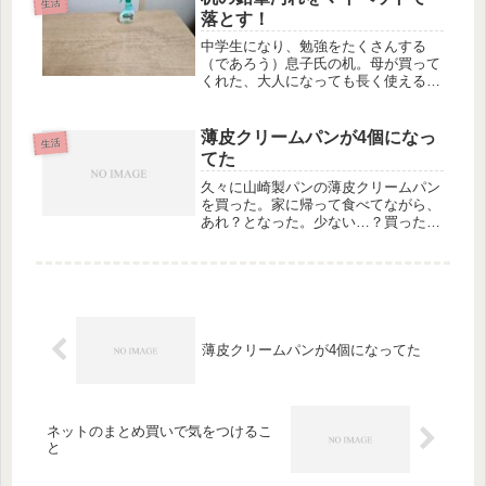
れ？、、、違和感がある…調べると、
生活
落とす！
いつ...
中学生になり、勉強をたくさんする
（であろう）息子氏の机。母が買って
くれた、大人になっても長く使える良
い机。昨日、部屋の模様替えで見てみ
たら汚すぎる…鉛筆汚れはどうするん
だ？と調べたら「マイペットで落とせ
薄皮クリームパンが4個になっ
生活
る」とでたので、やってみた。我が家
てた
の雑...
久々に山崎製パンの薄皮クリームパン
を買った。家に帰って食べてながら、
あれ？となった。少ない…？買ったと
きは全然気がついてなかったけど、5
個から4個になっていた。いろんなも
のが値上げしている中、これもまたし
ょうがない。調べると23年1月の出
荷...
薄皮クリームパンが4個になってた
ネットのまとめ買いで気をつけるこ
と