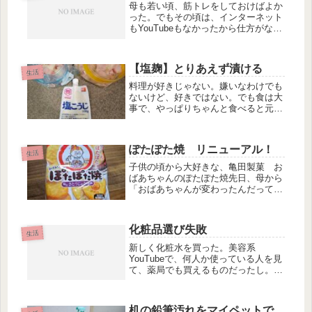
母も若い頃、筋トレをしておけばよか
った。でもその頃は、インターネット
もYouTubeもなかったから仕方がない
よねというのは言い訳か。でもね。子
供たちが幼稚園の頃、近所にジムが出
来てエアロビクスに通ったこともあっ
【塩麹】とりあえず漬ける
たの。だけど毎回帰りには友達と...
生活
料理が好きじゃない。嫌いなわけでも
ないけど、好きではない。でも食は大
事で、やっぱりちゃんと食べると元気
になる。最近の楽する美味い流行りは
塩麹お肉を使いやすい大きさに切って
漬けておくだけ。写真は鶏むね肉。あ
ぽたぽた焼 リニューアル！
とは夕飯作りの時、適当に思い立った
生活
も...
子供の頃から大好きな、亀田製菓 お
ばあちゃんのぽたぽた焼先日、母から
「おばあちゃんが変わったんだって」
とのリニューアル情報でぽたぽた焼を
もらったけど（↓写真）どこが変わっ
たんだろう…ファンしか気づかない変
化粧品選び失敗
化なのか？と思い、ホームページを調
生活
べ...
新しく化粧水を買った。美容系
YouTubeで、何人か使っている人を見
て、薬局でも買えるものだったし。完
全に浮かれていた。きっと良い方向に
進む！と思い込んで、ちゃんと調べも
しなかった。買って、使って、、あ
机の鉛筆汚れをマイペットで