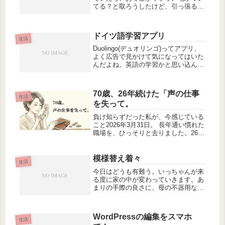
てる？と取ろうしたけど、引っ張ると
痛い。これは！生えてる…！太さは髪
の毛ほどはなく、産毛にしては太い。
長さは１cmくらい。とりあえずネッ
ドイツ語学習アプリ
トで検索。すると、『宝毛（たから
生活
げ）...
Duolingo(デュオリンゴ)ってアプリ、
よく広告で見かけて気になってはいた
んだよね。英語の学習かと思い込んで
たんだけど、ドイツ語もあるという発
見！やってみようとアプリをインスト
ールしてみた！しかしここで誤算。ド
70歳、26年続けた「声の仕事
イツ語は、英語でしかなかっ...
生活
を失って。
負け知らずだった私が、今感じている
こと2026年3月31日。 長年通い慣れた
職場を、ひっそりと去りました。26年
間、私はずっとコールセンターの仕事
に携わってきました。 職場の環境や
扱う内容は変わっても、受話器越しに
模様替え着々
生活
誰かと繋がり、言葉を交わす...
今日はどうも有難う。いっちゃんが来
る度に家の中が変わっていきます。あ
まりの手際の良さに、母の不器用な
DNAを受け継いでいないことに安心し
ます。タッパーのゆで卵つぶし、使っ
てね。母
WordPressの編集をスマホ
生活