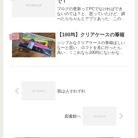
で！
ブログの更新ってPCでなければでき
ないのては？と、思っていたけど、調
べたらちゃんとアプリあった…このア
プリを入れて、WordPress.com？でロ
グインするっていう方ではなく自分の
HPアドレスからログインにしたら簡
【100均】クリアケースの筆箱
生活
単だった！そして、今さっ...
シンプルなクリアケースの筆箱ほしい
なーと思い、ロフトを見に行ったら、
高い…！これなら100均にないかな？
と、実家近くの大きなダイソーへ。あ
った！！！そして購入！サイズ感も大
きすぎず小さすぎず！中身がすぐ見え
て探しやすい。筆箱の中って知らな
い...
肌は人それぞれ
図書館へ