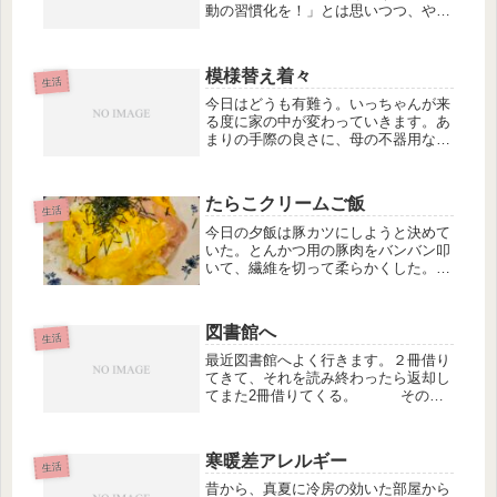
動の習慣化を！」とは思いつつ、やっ
てこなかったのがこの身体。去年、祖
母が太った私を見て、他の人だと勘違
いしたことをきっかけに筋トレを始め
模様替え着々
ました。１日３分のスクワットだけ初
生活
め...
今日はどうも有難う。いっちゃんが来
る度に家の中が変わっていきます。あ
まりの手際の良さに、母の不器用な
DNAを受け継いでいないことに安心し
ます。タッパーのゆで卵つぶし、使っ
てね。母
たらこクリームご飯
生活
今日の夕飯は豚カツにしようと決めて
いた。とんかつ用の豚肉をバンバン叩
いて、繊維を切って柔らかくした。卵
と小麦粉とパン粉用意しようとした
時、あっ、嫌な予感がした。冷凍庫を
開けた。「パン粉が ないっ！！」一
図書館へ
気にやる気が無くなった。他のもので
生活
代用...
最近図書館へよく行きます。２冊借り
てきて、それを読み終わったら返却し
てまた2冊借りてくる。 その繰
り返し。壁際に沿って置いてある椅子
は、高齢のオジサンで満席状態。本を
読んでる人、新聞を広げている人、居
寒暖差アレルギー
眠りしてる人、瞑想してる人・・・そ
生活
の...
昔から、真夏に冷房の効いた部屋から