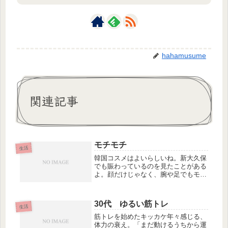
hahamusume
関連記事
モチモチ
生活
韓国コスメはよいらしいね。新大久保
でも賑わっているのを見たことがある
よ。顔だけじゃなく、腕や足でもモチ
モチになると嬉しいし、気分も上がっ
てくるね。でも少しでも違和感を感じ
たらすぐに止めてね。めげずに頑張る
30代 ゆるい筋トレ
必要はないよ。お母さんの友達は、大
生活
分...
筋トレを始めたキッカケ年々感じる、
体力の衰え。「まだ動けるうちから運